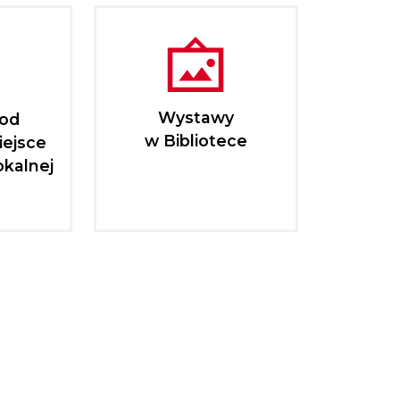
Wystawy
pod
w Bibliotece
iejsce
okalnej