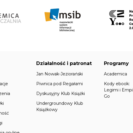
Działalność i patronat
Programy
Jan Nowak-Jeziorański
Academica
acje
Piwnica pod Regałami
Kody ebook:
Legimi i Empi
zenia
Dyskusyjny Klub Książki
Go
ki
Undergroundowy Klub
Książkowy
lność
gi
ia on-line