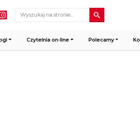
ial media header
ogi
Czytelnia on-line
Polecamy
Ko