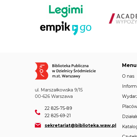
Menu
Obraz
O nas
Inform
ul. Marszałkowska 9/15
Wydar
00-626 Warszawa
Placów
22 825-75-89
22 825-69-21
Działa
sekretariat@biblioteka.waw.pl
Katalo
Czyteln