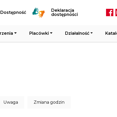
Przejdź do treści
Deklaracja
Dostępność
Soc
dostępności
rzenia
Placówki
Działalność
Katal
Uwaga
Zmiana godzin