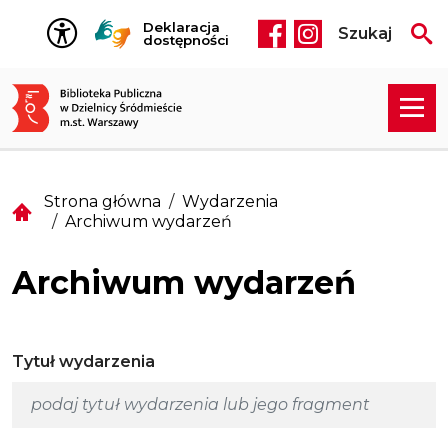
Przejdź do treści
Deklaracja
Szukaj
Social media he
dostępności
Strona główna
Wydarzenia
Archiwum wydarzeń
Archiwum wydarzeń
Tytuł wydarzenia