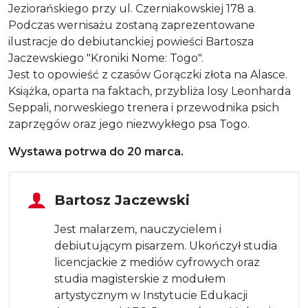
Jeziorańskiego przy ul. Czerniakowskiej 178 a.
Podczas wernisażu zostaną zaprezentowane
ilustracje do debiutanckiej powieści Bartosza
Jaczewskiego "Kroniki Nome: Togo".
Jest to opowieść z czasów Gorączki złota na Alasce.
Książka, oparta na faktach, przybliża losy Leonharda
Seppali, norweskiego trenera i przewodnika psich
zaprzęgów oraz jego niezwykłego psa Togo.
Wystawa potrwa do 20 marca.
Tytuł sekcji
Bartosz Jaczewski
Jest malarzem, nauczycielem i
debiutującym pisarzem. Ukończył studia
licencjackie z mediów cyfrowych oraz
studia magisterskie z modułem
artystycznym w Instytucie Edukacji