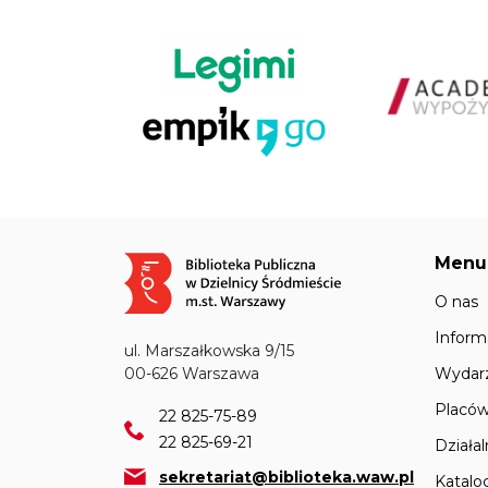
Menu
Obraz
O nas
Inform
ul. Marszałkowska 9/15
Wydar
00-626 Warszawa
Placów
22 825-75-89
22 825-69-21
Działa
sekretariat@biblioteka.waw.pl
Katalo