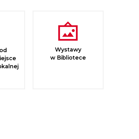
Wystawy
pod
w Bibliotece
iejsce
okalnej