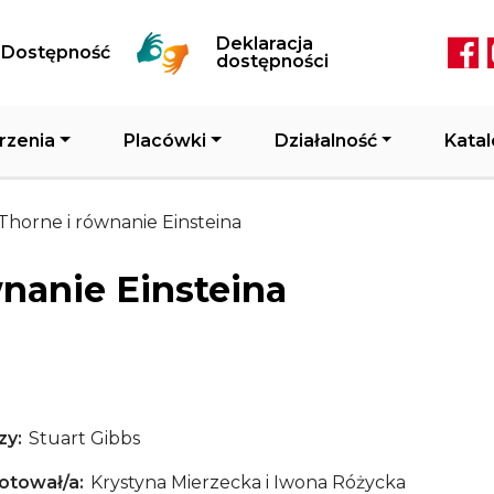
Przejdź do treści
Deklaracja
Dostępność
Soc
dostępności
rzenia
Placówki
Działalność
Katal
 Thorne i równanie Einsteina
wnanie Einsteina
zy
Stuart Gibbs
otował/a
Krystyna Mierzecka i Iwona Różycka