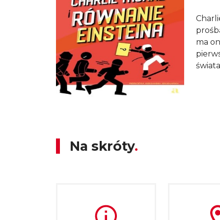
Charli
prośbą
ma on
pierws
świata
Charlie Thorne i równanie Einsteina
Na skróty