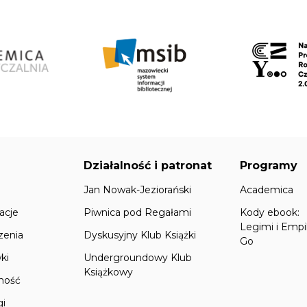
Działalność i patronat
Programy
Jan Nowak-Jeziorański
Academica
acje
Piwnica pod Regałami
Kody ebook:
Legimi i Empi
zenia
Dyskusyjny Klub Książki
Go
ki
Undergroundowy Klub
Książkowy
lność
gi