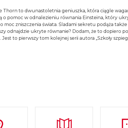
e Thorn to dwunastoletnia geniuszka, która ciągle wagaru
 o pomoc w odnalezieniu równania Einsteina, który ukrył
o moc zniszczenia świata. Śladami sekretu podąża także 
zy odnajdzie ukryte równanie? Dodam, że to dopiero pocz
. Jest to pierwszy tom kolejnej serii autora „Szkoły szpie