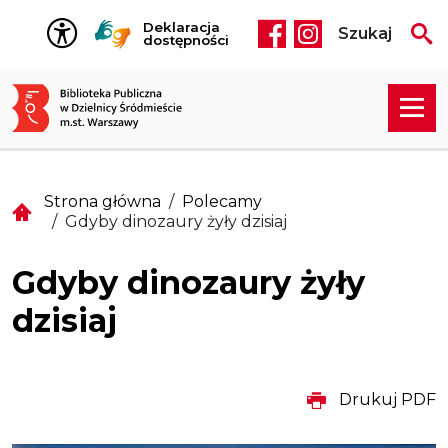
Przejdź do treści
Deklaracja
Szukaj
Social media he
dostępności
Strona główna
Polecamy
Gdyby dinozaury żyły dzisiaj
Gdyby dinozaury żyły
dzisiaj
Drukuj PDF