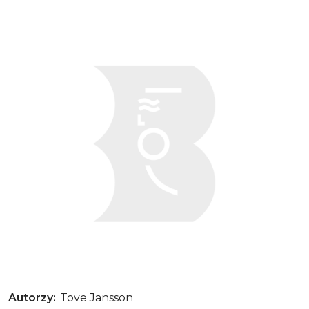
Kobieta, która pożyczała wspomnienia
Autorzy
Tove Jansson