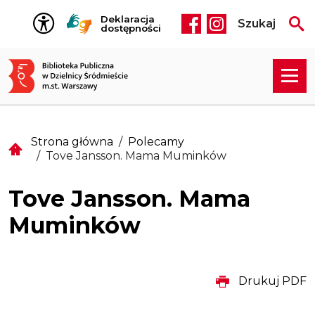
Przejdź do treści
Deklaracja
Szukaj
Social media he
dostępności
Strona główna
Polecamy
Tove Jansson. Mama Muminków
Tove Jansson. Mama
Muminków
Drukuj PDF