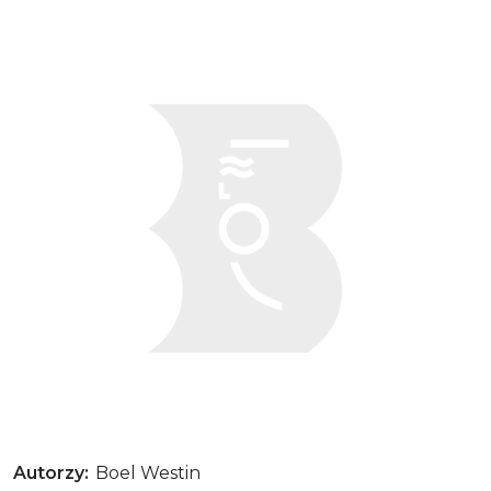
Tove Jansson. Mama Muminków
Autorzy
Boel Westin