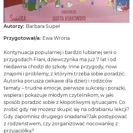
Uwaga, uwaga
Autorzy
Barbara Supeł
Przygotował/a
Ewa Wrona
Kontynuacja popularnej i bardzo lubianej serii o
przygodach Frani, dziewczynka ma już 7 lat i od
niedawna chodzi do szkoły. Inne przygody, nowi
znajomi i problemy, z którymi trzeba sobie poradzić.
Autorka porusza ciekawe dla dzieci i rodziców
tematy – trudne emocje, pierwsze sukcesy i porażki,
wspiera i pokazuje młodym czytelnikom, w jaki
sposób poradzić sobie z kłopotliwymi sytuacjami. Co
zrobić gdy nie możesz skupić się na odrabianiu lekcji?
Gdy zapomnisz drugiego śniadania?Jak postępować
z rodzeństwem, czy zorganizować nocowankę z
przyjaciółką?