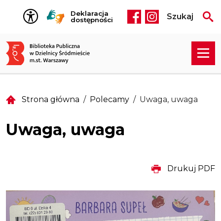
Przejdź do treści
Deklaracja
Szukaj
Social media he
dostępności
Strona główna
Polecamy
Uwaga, uwaga
Uwaga, uwaga
Drukuj PDF