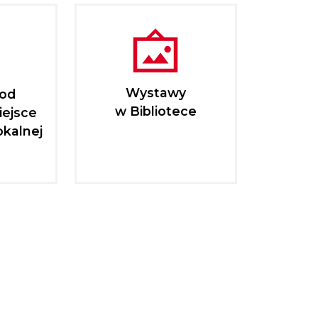
Wystawy
pod
w Bibliotece
iejsce
okalnej