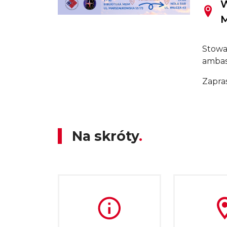
W
Stowa
ambas
Zapra
Na skróty