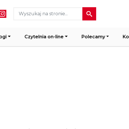
ial media header
ogi
Czytelnia on-line
Polecamy
Ko