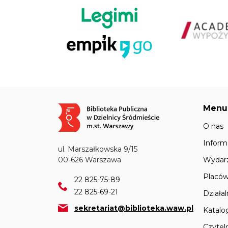
Menu
Obraz
O nas
Inform
ul. Marszałkowska 9/15
Wydar
00-626 Warszawa
Placów
22 825-75-89
22 825-69-21
Działa
sekretariat@biblioteka.waw.pl
Katalo
Czyteln