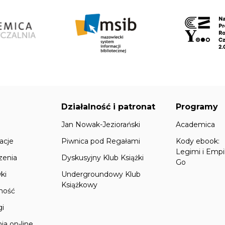
Działalność i patronat
Programy
Jan Nowak-Jeziorański
Academica
acje
Piwnica pod Regałami
Kody ebook:
Legimi i Empi
zenia
Dyskusyjny Klub Książki
Go
ki
Undergroundowy Klub
Książkowy
lność
gi
ia on-line