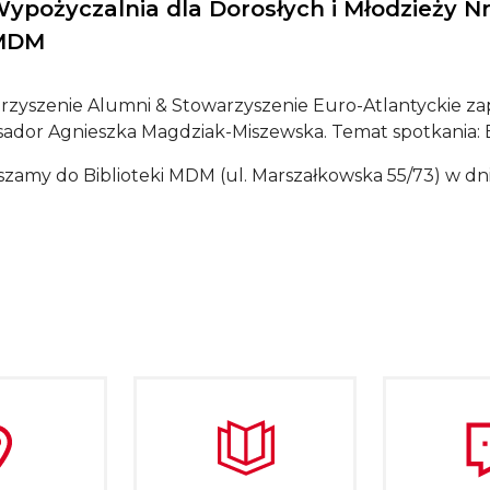
ypożyczalnia dla Dorosłych i Młodzieży Nr 
MDM
rzyszenie Alumni & Stowarzyszenie Euro-Atlantyckie zap
ador Agnieszka Magdziak-Miszewska. Temat spotkania: E
szamy do Biblioteki MDM (ul. Marszałkowska 55/73) w d