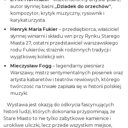
autor słynnej baśni
„Dziadek do orzechów”
,
kompozytor, krytyk muzyczny, rysownik i
karykaturzysta.
Henryk Maria Fukier
– przedsiębiorca, właściciel
słynnej winiarni i składu win przy Rynku Starego
Miasta 27, ostatni przedstawiciel warszawskiego
rodu Fukierów, strażnik rodzinnych tradycji i
wyjątkowej kolekcji win.
Mieczysław Fogg
– legendarny pieśniarz
Warszawy, mistrz sentymentalnych piosenek oraz
artysta kabaretów i teatrów rewiowych, którego
twórczość na trwałe zapisała się w historii polskiej
muzyki.
Wystawa jest okazją do odkrycia fascynujących
historii ludzi, których dokonania przypominają, że
Stare Miasto to nie tylko zabytkowe kamienice i
urokliwe uliczki, lecz przede wszystkim miejsce,