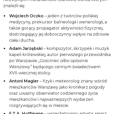
znaleźli się:
Wojciech Oczko
– jeden z twórców polskiej
medycyny, prekursor balneologii i wenerologii, a
także gorący propagator aktywności fizycznej,
dostrzegający jej dobroczynny wpływ na zdrowie
ciała i ducha.
Adam Jarzębski
– kompozytor, skrzypek i muzyk
kapeli królewskiej, autor pierwszego przewodnika
po Warszawie
„Gościniec albo opisanie
Warszawy”
będącego cennym świadectwem
XVII-wiecznej stolicy.
Antoni Magier
– fizyk i meteorolog znany wśród
mieszkańców Warszawy jako kronikarz pogody
oraz uważny obserwator codziennego życia
mieszkańców i najważniejszych wydarzeń
rozgrywających się w mieście.
E.T.A. Hoffmann
– wszechstronny artysta: pisarz,