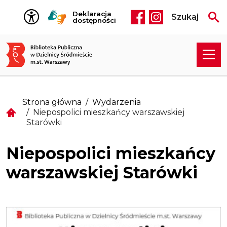
Przejdź do treści
Deklaracja
Szukaj
Social media he
dostępności
Strona główna
Wydarzenia
Niepospolici mieszkańcy warszawskiej
Starówki
Niepospolici mieszkańcy
warszawskiej Starówki